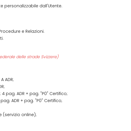
e personalizzabile dall'Utente.
, Procedure e Relazioni.
ti.
ederale delle strade Svizzere)
a A ADR;
DR;
 4 pag. ADR + pag. "P0" Certifico;
 pag. ADR + pag. "P0" Certifico;
 (servizio online);