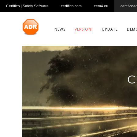
Certifico | Safety Software
certifico.com
cem4.eu
certificoa
NEWS
VERSIONI
UPDATE
DEM
C