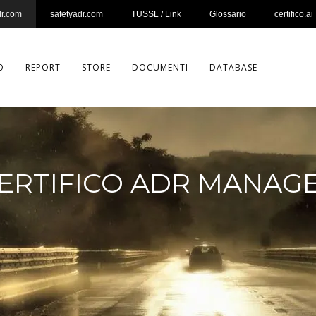
dr.com
safetyadr.com
TUSSL / Link
Glossario
certifico.ai
O
REPORT
STORE
DOCUMENTI
DATABASE
ERTIFICO ADR MANAG